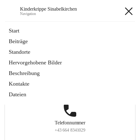
Kinderkrippe Sinabelkirchen
Navigation
Kinderkrippe Sinabelkirchen
Start
Beiträge
Standorte
Hauptadresse
Hervorgehobene Bilder
Sinabelkirchen 75, 8261, Sinabelkirchen, Weiz, Steiermark,
Beschreibung
AUT
Kontakte
Auf Karte ansehen
Dateien
Telefonnummer
+43 664 8341029