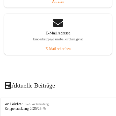
Anrufen
E-Mail Adresse
kinderkrippe@sinabelkirchen.gv.at
E-Mail schreiben
Aktuelle Beiträge
K
vor 4 Wochen
Aus- & Weiterbildung
i
Krippenausklang 2025/26 🌼
n