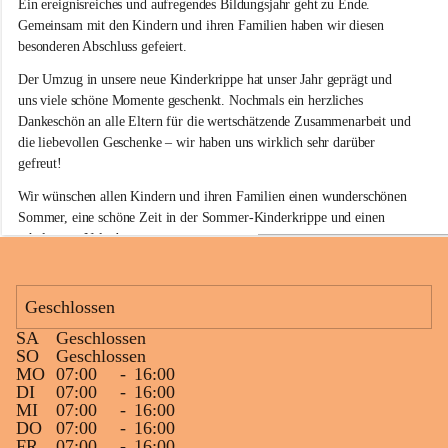
Ein ereignisreiches und aufregendes Bildungsjahr geht zu Ende. 
d
e
Gemeinsam mit den Kindern und ihren Familien haben wir diesen 
r
besonderen Abschluss gefeiert.
k
r
Der Umzug in unsere neue Kinderkrippe hat unser Jahr geprägt und 
i
uns viele schöne Momente geschenkt. Nochmals ein herzliches 
p
Dankeschön an alle Eltern für die wertschätzende Zusammenarbeit und 
p
die liebevollen Geschenke – wir haben uns wirklich sehr darüber 
e
gefreut!
S
i
Wir wünschen allen Kindern und ihren Familien einen wunderschönen 
n
Sommer, eine schöne Zeit in der Sommer-Kinderkrippe und einen 
a
erholsamen Urlaub.
b
e
Unseren Kindergartenstarterinnen und Kindergartenstartern wünschen 
l
wir einen gelungenen Start in den neuen Lebensabschnitt. Auf alle 
k
Geschlossen
i
Kinder, die bei uns bleiben, freuen wir uns schon jetzt auf ein 
r
fröhliches Wiedersehen im Herbst!
SA
Geschlossen
c
+5
SO
Geschlossen
h
MO
07:00
-
16:00
e
DI
07:00
-
16:00
n
MI
07:00
-
16:00
DO
07:00
-
16:00
FR
07:00
-
16:00