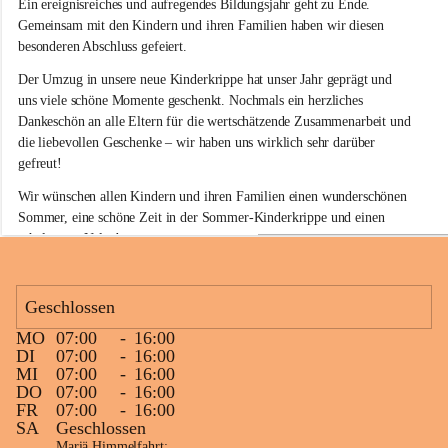
Ein ereignisreiches und aufregendes Bildungsjahr geht zu Ende. 
d
e
Gemeinsam mit den Kindern und ihren Familien haben wir diesen 
r
besonderen Abschluss gefeiert.
k
r
Der Umzug in unsere neue Kinderkrippe hat unser Jahr geprägt und 
i
uns viele schöne Momente geschenkt. Nochmals ein herzliches 
p
Dankeschön an alle Eltern für die wertschätzende Zusammenarbeit und 
p
die liebevollen Geschenke – wir haben uns wirklich sehr darüber 
e
gefreut!
S
i
Wir wünschen allen Kindern und ihren Familien einen wunderschönen 
n
Sommer, eine schöne Zeit in der Sommer-Kinderkrippe und einen 
a
erholsamen Urlaub.
b
e
Unseren Kindergartenstarterinnen und Kindergartenstartern wünschen 
l
wir einen gelungenen Start in den neuen Lebensabschnitt. Auf alle 
k
Geschlossen
i
Kinder, die bei uns bleiben, freuen wir uns schon jetzt auf ein 
r
fröhliches Wiedersehen im Herbst!
MO
07:00
-
16:00
c
+5
DI
07:00
-
16:00
h
MI
07:00
-
16:00
e
DO
07:00
-
16:00
n
FR
07:00
-
16:00
SA
Geschlossen
Mariä Himmelfahrt: