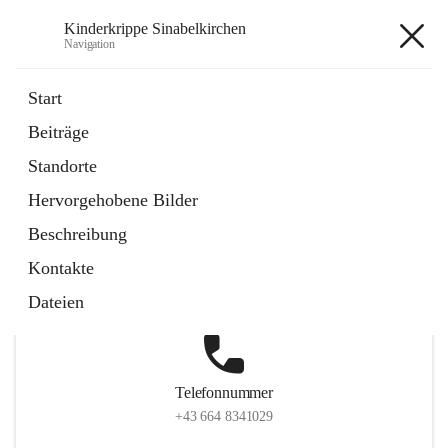
Kinderkrippe Sinabelkirchen
Navigation
Kinderkrippe Sinabelkirchen
Start
Beiträge
Standorte
Hauptadresse
Hervorgehobene Bilder
Sinabelkirchen 75, 8261, Sinabelkirchen, Weiz, Steiermark,
Beschreibung
AUT
Kontakte
Auf Karte ansehen
Dateien
Telefonnummer
+43 664 8341029