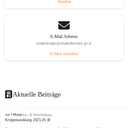
Anrufen
E-Mail Adresse
kinderkrippe@sinabelkirchen.gv.at
E-Mail schreiben
Aktuelle Beiträge
K
vor 1 Monat
Aus- & Weiterbildung
i
Krippenausklang 2025/26 🌼
n