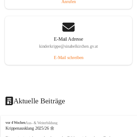
Anrufen
E-Mail Adresse
kinderkrippe@sinabelkirchen.gv.at
E-Mail schreiben
Aktuelle Beiträge
K
vor 4 Wochen
Aus- & Weiterbildung
i
Krippenausklang 2025/26 🌼
n