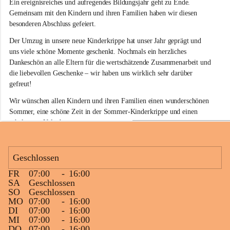
Ein ereignisreiches und aufregendes Bildungsjahr geht zu Ende. 
d
e
Gemeinsam mit den Kindern und ihren Familien haben wir diesen 
r
besonderen Abschluss gefeiert.
k
r
Der Umzug in unsere neue Kinderkrippe hat unser Jahr geprägt und 
i
uns viele schöne Momente geschenkt. Nochmals ein herzliches 
p
Dankeschön an alle Eltern für die wertschätzende Zusammenarbeit und 
p
die liebevollen Geschenke – wir haben uns wirklich sehr darüber 
e
gefreut!
S
i
Wir wünschen allen Kindern und ihren Familien einen wunderschönen 
n
Sommer, eine schöne Zeit in der Sommer-Kinderkrippe und einen 
a
erholsamen Urlaub.
b
e
Unseren Kindergartenstarterinnen und Kindergartenstartern wünschen 
l
wir einen gelungenen Start in den neuen Lebensabschnitt. Auf alle 
k
Geschlossen
i
Kinder, die bei uns bleiben, freuen wir uns schon jetzt auf ein 
r
fröhliches Wiedersehen im Herbst!
FR
07:00
-
16:00
c
+5
SA
Geschlossen
h
SO
Geschlossen
e
MO
07:00
-
16:00
n
DI
07:00
-
16:00
MI
07:00
-
16:00
DO
07:00
-
16:00