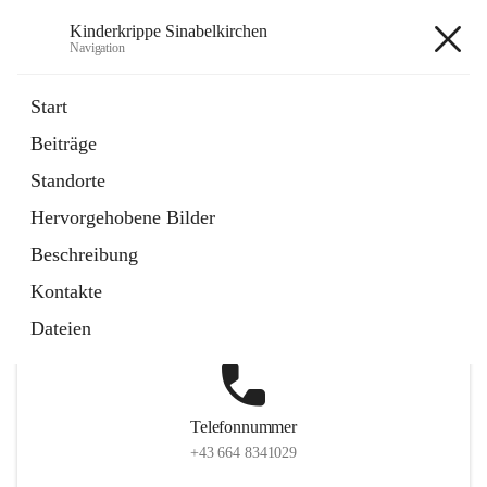
Kinderkrippe Sinabelkirchen
Navigation
Kinderkrippe Sinabelkirchen
Start
Beiträge
Standorte
Hauptadresse
Hervorgehobene Bilder
Sinabelkirchen 75, 8261, Sinabelkirchen, Weiz, Steiermark,
Beschreibung
AUT
Kontakte
Auf Karte ansehen
Dateien
Telefonnummer
+43 664 8341029