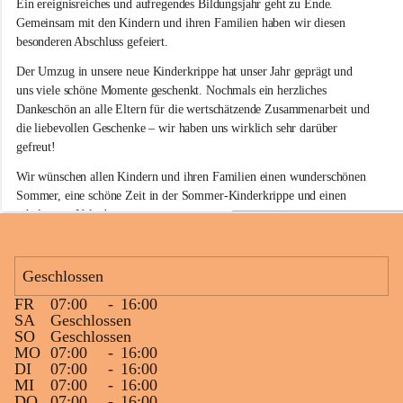
Ein ereignisreiches und aufregendes Bildungsjahr geht zu Ende. 
d
e
Gemeinsam mit den Kindern und ihren Familien haben wir diesen 
r
besonderen Abschluss gefeiert.
k
r
Der Umzug in unsere neue Kinderkrippe hat unser Jahr geprägt und 
i
uns viele schöne Momente geschenkt. Nochmals ein herzliches 
p
Dankeschön an alle Eltern für die wertschätzende Zusammenarbeit und 
p
die liebevollen Geschenke – wir haben uns wirklich sehr darüber 
e
gefreut!
S
i
Wir wünschen allen Kindern und ihren Familien einen wunderschönen 
n
Sommer, eine schöne Zeit in der Sommer-Kinderkrippe und einen 
a
erholsamen Urlaub.
b
e
Unseren Kindergartenstarterinnen und Kindergartenstartern wünschen 
l
wir einen gelungenen Start in den neuen Lebensabschnitt. Auf alle 
k
Geschlossen
i
Kinder, die bei uns bleiben, freuen wir uns schon jetzt auf ein 
r
fröhliches Wiedersehen im Herbst!
FR
07:00
-
16:00
c
+5
SA
Geschlossen
h
SO
Geschlossen
e
MO
07:00
-
16:00
n
DI
07:00
-
16:00
MI
07:00
-
16:00
DO
07:00
-
16:00