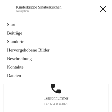
Kinderkrippe Sinabelkirchen
Navigation
Kinderkrippe Sinabelkirchen
Start
Beiträge
Standorte
Hauptadresse
Hervorgehobene Bilder
Sinabelkirchen 75, 8261, Sinabelkirchen, Weiz, Steiermark,
Beschreibung
AUT
Kontakte
Auf Karte ansehen
Dateien
Telefonnummer
+43 664 8341029