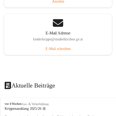
Anrufen
E-Mail Adresse
kinderkrippe@sinabelkirchen.gv.at
E-Mail schreiben
Aktuelle Beiträge
K
vor 4 Wochen
Aus- & Weiterbildung
i
Krippenausklang 2025/26 🌼
n