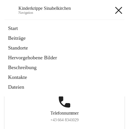
Kinderkrippe Sinabelkirchen
Navigation
Kinderkrippe Sinabelkirchen
Start
Beiträge
Standorte
Hauptadresse
Hervorgehobene Bilder
Sinabelkirchen 75, 8261, Sinabelkirchen, Weiz, Steiermark,
Beschreibung
AUT
Kontakte
Auf Karte ansehen
Dateien
Telefonnummer
+43 664 8341029