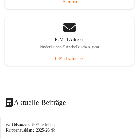
Anrufen
E-Mail Adresse
kinderkrippe@sinabelkirchen.gv.at
E-Mail schreiben
Aktuelle Beiträge
K
vor 1 Monat
Aus- & Weiterbildung
i
Krippenausklang 2025/26 🌼
n