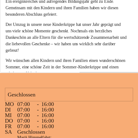
Ein ereignisreiches und aufregendes Bildungsjahr geht zu Ende. 
d
e
Gemeinsam mit den Kindern und ihren Familien haben wir diesen 
r
besonderen Abschluss gefeiert.
k
r
Der Umzug in unsere neue Kinderkrippe hat unser Jahr geprägt und 
i
uns viele schöne Momente geschenkt. Nochmals ein herzliches 
p
Dankeschön an alle Eltern für die wertschätzende Zusammenarbeit und 
p
die liebevollen Geschenke – wir haben uns wirklich sehr darüber 
e
gefreut!
S
i
Wir wünschen allen Kindern und ihren Familien einen wunderschönen 
n
Sommer, eine schöne Zeit in der Sommer-Kinderkrippe und einen 
a
erholsamen Urlaub.
b
e
Unseren Kindergartenstarterinnen und Kindergartenstartern wünschen 
l
wir einen gelungenen Start in den neuen Lebensabschnitt. Auf alle 
k
Geschlossen
i
Kinder, die bei uns bleiben, freuen wir uns schon jetzt auf ein 
r
fröhliches Wiedersehen im Herbst!
MO
07:00
-
16:00
c
+5
DI
07:00
-
16:00
h
MI
07:00
-
16:00
e
DO
07:00
-
16:00
n
FR
07:00
-
16:00
SA
Geschlossen
Mariä Himmelfahrt: