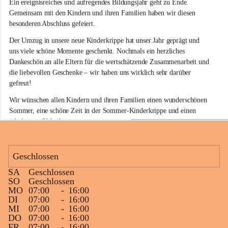
Ein ereignisreiches und aufregendes Bildungsjahr geht zu Ende. 
d
e
Gemeinsam mit den Kindern und ihren Familien haben wir diesen 
r
besonderen Abschluss gefeiert.
k
r
Der Umzug in unsere neue Kinderkrippe hat unser Jahr geprägt und 
i
uns viele schöne Momente geschenkt. Nochmals ein herzliches 
p
Dankeschön an alle Eltern für die wertschätzende Zusammenarbeit und 
p
die liebevollen Geschenke – wir haben uns wirklich sehr darüber 
e
gefreut!
S
i
Wir wünschen allen Kindern und ihren Familien einen wunderschönen 
n
Sommer, eine schöne Zeit in der Sommer-Kinderkrippe und einen 
a
erholsamen Urlaub.
b
e
Unseren Kindergartenstarterinnen und Kindergartenstartern wünschen 
l
wir einen gelungenen Start in den neuen Lebensabschnitt. Auf alle 
k
Geschlossen
i
Kinder, die bei uns bleiben, freuen wir uns schon jetzt auf ein 
r
fröhliches Wiedersehen im Herbst!
SA
Geschlossen
c
+5
SO
Geschlossen
h
MO
07:00
-
16:00
e
DI
07:00
-
16:00
n
MI
07:00
-
16:00
DO
07:00
-
16:00
FR
07:00
-
16:00