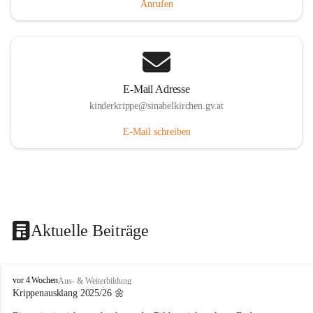
Anrufen
E-Mail Adresse
kinderkrippe@sinabelkirchen.gv.at
E-Mail schreiben
Aktuelle Beiträge
K
vor 4 Wochen
Aus- & Weiterbildung
i
Krippenausklang 2025/26 🌼
n