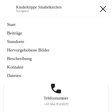
Kinderkrippe Sinabelkirchen
Navigation
Kinderkrippe Sinabelkirchen
Start
Beiträge
Standorte
Hauptadresse
Hervorgehobene Bilder
Sinabelkirchen 75, 8261, Sinabelkirchen, Weiz, Steiermark,
Beschreibung
AUT
Kontakte
Auf Karte ansehen
Dateien
Telefonnummer
+43 664 8341029